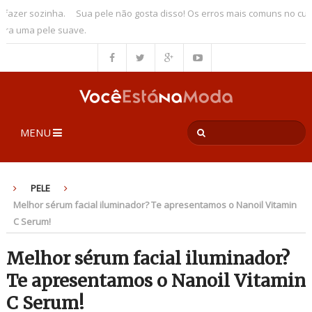
er sozinha.
Sua pele não gosta disso! Os erros mais comuns no cuidad
uma pele suave.
MENU
PELE
Melhor sérum facial iluminador? Te apresentamos o Nanoil Vitamin
C Serum!
Melhor sérum facial iluminador?
Te apresentamos o Nanoil Vitamin
C Serum!